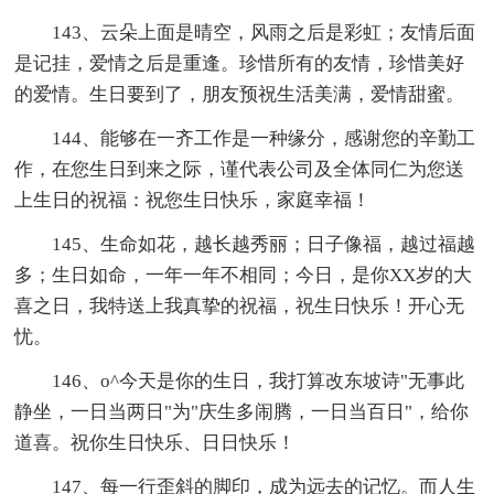
143、云朵上面是晴空，风雨之后是彩虹；友情后面
是记挂，爱情之后是重逢。珍惜所有的友情，珍惜美好
的爱情。生日要到了，朋友预祝生活美满，爱情甜蜜。
144、能够在一齐工作是一种缘分，感谢您的辛勤工
作，在您生日到来之际，谨代表公司及全体同仁为您送
上生日的祝福：祝您生日快乐，家庭幸福！
145、生命如花，越长越秀丽；日子像福，越过福越
多；生日如命，一年一年不相同；今日，是你XX岁的大
喜之日，我特送上我真挚的祝福，祝生日快乐！开心无
忧。
146、o^今天是你的生日，我打算改东坡诗"无事此
静坐，一日当两日"为"庆生多闹腾，一日当百日"，给你
道喜。祝你生日快乐、日日快乐！
147、每一行歪斜的脚印，成为远去的记忆。而人生