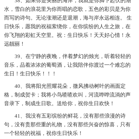
38、如果你是美丽的海岸，我就是你脚下起伏的潮
水，雪白的浪花里为你而唱的恋歌，五色的彩贝是为你
而写的诗句。无论涨潮还是退潮，海与岸永远相连。 生
日快乐，愿我的祝福萦绕你，在你缤纷的人生之旅，在
你飞翔的彩虹天空里。祝：生日快乐！天天好心情！永
远靓丽！
39、在宁静的夜晚，伴着梦幻的烛光，听着轻轻的
音乐，品着浓浓的葡萄酒，让我陪伴你渡过一个难忘的
生日！生日快乐！！！
40、我将阳光照耀花朵，微风拂动树叶的画面定
格，制成贺卡；我将小鸟喳喳欢叫，河流哗哗流淌的声
音录下，制成生日歌。送给你，祝你生日欢快！
41、我没有五彩缤纷的鲜花，没有那些浪漫的诗
句，没有贵那些重的礼物，没有那些兴奋的惊喜，只有
一个轻轻的祝福，祝你生日快乐！