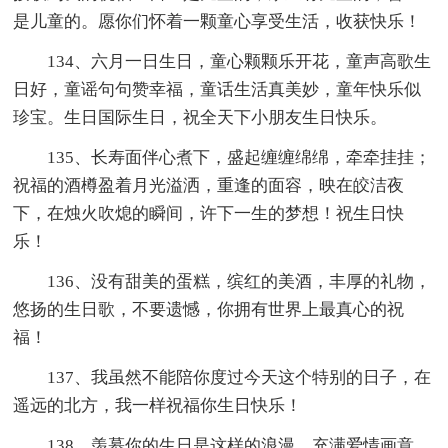
是儿童的。愿你们怀着一颗童心享受生活，收获快乐！
134、六月一日生日，童心颗颗乐开花，童声高歌生
日好，童谣句句赞幸福，童话生活真美妙，童年快乐似
珍宝。生日国际生日，祝全天下小朋友生日快乐。
135、长寿面伴心煮下，盛起缠缠绵绵，牵牵挂挂；
祝福的酒樽盈着月光溢洒，重逢的面容，映在皎洁夜
下，在烛火吹熄的瞬间，许下一生的梦想！祝生日快
乐！
136、没有甜美的蛋糕，缤红的美酒，丰厚的礼物，
悠扬的生日歌，不要遗憾，你拥有世界上最真心的祝
福！
137、我虽然不能陪你度过今天这个特别的日子，在
遥远的北方，我一样祝福你生日快乐！
138、羡慕你的生日是这样的浪漫，充满爱情画意，