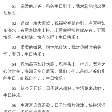
61、亲爱的老爸，爸爸生日到了，我对您的想念更
加悠长！
62、送你一块大蛋糕，祝福祝福随声到。左写福如
东海水，右写寿比南山松。上写幸福常伴你左右，下写
快乐一生永相随。快点吃吧！生日快乐！
63、柔柔的微风，悄悄地传送，我对你时时的关
怀，宝贝，生日快乐！
64、忍为高不如让为高，忍字头上一把刀。宽容之
心时时在，海阔天空自逍遥。哥们，今儿是咱老爷们儿
的生日，咱祝自个儿：生日快乐！
65、从今天开始，日子越来越好，生活越来越妙，
生日快乐。
66、生涯富庶喜盈盈，日子过得甜津津，快快活活