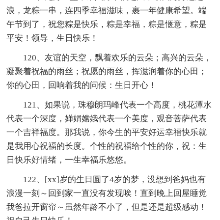
浪，龙粽一串，连四季幸福滋味，裹一年健康希望。端
午节到了，祝您粽是快乐，粽是幸福，粽是惬意，粽是
平安！领导，生日快乐！
120、友谊的天空，飘着欢乐的云朵；高兴的云朵，
凝聚着祝福的雨丝；祝愿的雨丝，挥滋润着你的心田；
你的心田，回响着我的问候：生日开心！
121、如果说，珠穆朗玛峰代表一个高度，桃花潭水
代表一个深度，婵娟嫦娥代表一个美度，观音菩萨代表
一个吉祥福度。那我说，你今生的平安好运幸福快乐就
是我用心祝福的长度。个性的祝福给个性的你，祝：生
日快乐好情绪，一生幸福乐悠悠。
122、[xx]岁的生日圆了4岁的梦，没想到爸妈也有
浪漫一刻～回到家一直没有发现唉！直到晚上回屋睡觉
我爸拉开窗帘～虽然年龄不小了，但是还是超级感动！