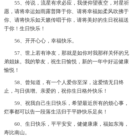
55、传说，流星有求必应，我便仰望夜空，对星祈
愿，请将幸运如雨露普降于你、请将幸福如柔风吹拂于
你、请将快乐如天籁传唱于你，请将美好的生日祝福送
于你！生日快乐！
56、开开心心，幸福快乐。
57、世上若有诤友，那就是如你对我那样关怀的兄
弟姐妹。我的挚友，祝生日愉悦，新的一年中好运健康
愉悦！
58、曾知道，有一个人爱你至深，这爱情无日终
止，与日俱增。亲爱的，祝你生日格外快乐！
59、祝我自己生日快乐，希望最近所有的烦心事，
烂事都可以告一段落生活归于平静快乐足矣！
60、生日快乐，平平安安，健健康康，福如东海，
寿比南山。