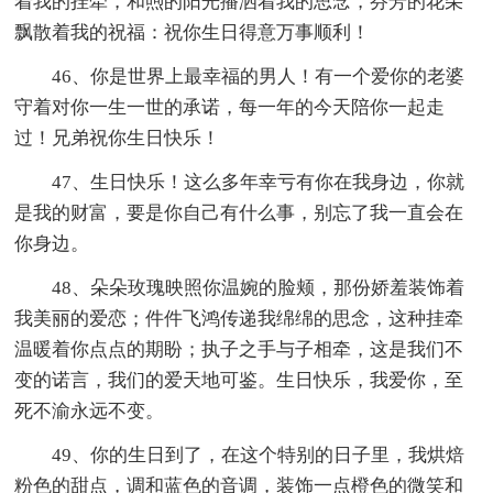
着我的挂牵，和煦的阳光播洒着我的思念，芬芳的花朵
飘散着我的祝福：祝你生日得意万事顺利！
46、你是世界上最幸福的男人！有一个爱你的老婆
守着对你一生一世的承诺，每一年的今天陪你一起走
过！兄弟祝你生日快乐！
47、生日快乐！这么多年幸亏有你在我身边，你就
是我的财富，要是你自己有什么事，别忘了我一直会在
你身边。
48、朵朵玫瑰映照你温婉的脸颊，那份娇羞装饰着
我美丽的爱恋；件件飞鸿传递我绵绵的思念，这种挂牵
温暖着你点点的期盼；执子之手与子相牵，这是我们不
变的诺言，我们的爱天地可鉴。生日快乐，我爱你，至
死不渝永远不变。
49、你的生日到了，在这个特别的日子里，我烘焙
粉色的甜点，调和蓝色的音调，装饰一点橙色的微笑和