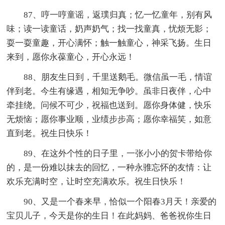
87、哼一哼童谣，返璞归真；忆一忆童年，别有风
味；读一读童话，奶声奶气；找一找童真，忧烦无影；
耍一耍童趣，开心满怀；触一触童心，神采飞扬。生日
来到，愿你永葆童心，开心永远！
88、朋友生日到，千里送鹅毛。微信虽一毛，情谊
伴到老。今生有缘遇，相知无争吵。虽非日夜伴，心中
牵挂绕。问候不可少，祝福也送到。愿你身体健，快乐
无烦恼；愿你事业顺，业绩步步高；愿你幸福笑，如意
直到老。祝生日快乐！
89、在这外个性的日子里，一张小小的贺卡带给你
的，是一份难以抹去的回忆，一种永骓忘怀的友情：让
欢乐充满时空，让时空充满欢乐。祝生日快乐！
90、又是一个春来早，恰似一个阳春3月天！亲爱的
宝贝儿子，今天是你的生日！在此妈妈、爸爸祝你生日