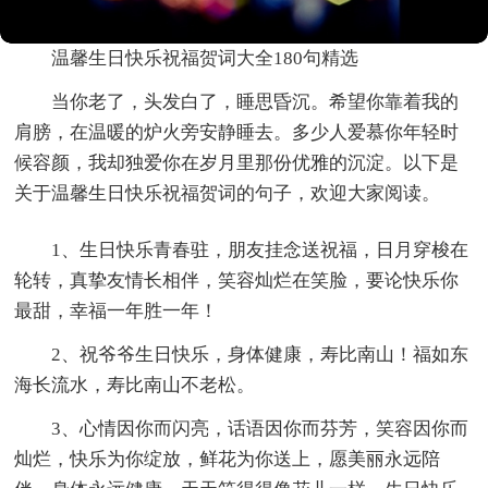
温馨生日快乐祝福贺词大全180句精选
当你老了，头发白了，睡思昏沉。希望你靠着我的
肩膀，在温暖的炉火旁安静睡去。多少人爱慕你年轻时
候容颜，我却独爱你在岁月里那份优雅的沉淀。以下是
关于温馨生日快乐祝福贺词的句子，欢迎大家阅读。
1、生日快乐青春驻，朋友挂念送祝福，日月穿梭在
轮转，真挚友情长相伴，笑容灿烂在笑脸，要论快乐你
最甜，幸福一年胜一年！
2、祝爷爷生日快乐，身体健康，寿比南山！福如东
海长流水，寿比南山不老松。
3、心情因你而闪亮，话语因你而芬芳，笑容因你而
灿烂，快乐为你绽放，鲜花为你送上，愿美丽永远陪