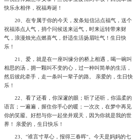
快乐永相伴，祝福寿诞！
20、在专属于你的今天，发条短信沾点福气，送个
祝福添点人气，捎个问候送来运气，时来运转带来财
气，浪漫烛光点燃喜气，舒适生活扬眉吐气！生日快
乐！
21、爱，就是在一座叫缘分的桥上相遇，喝一碗叫
相思的汤，拥一颗叫不变的心，过一种叫简单的生活，
然后彼此牵手，走一条叫一辈子的路。 亲爱的，生日快
乐！
22、看了还看，你深邃的眼；听了还听，你温柔的
语言；一遍遍，握住你手心的暖；一次次，在梦中再见
你的笑靥。好想与你一起坐井观天，因为你就是我的世
界！ 亲爱的，生日快乐！
23、"谁言寸草心，报得三春晖"。今天是妈妈的七