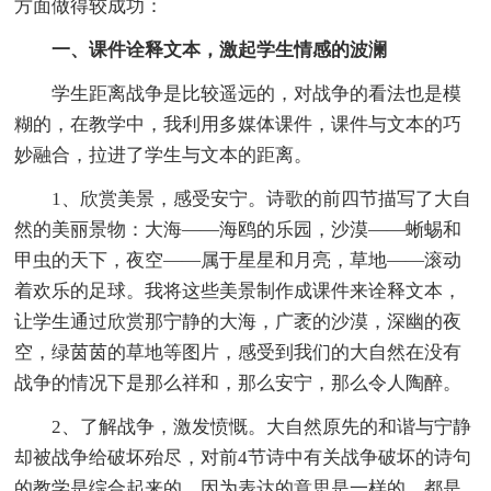
方面做得较成功：
一、课件诠释文本，激起学生情感的波澜
学生距离战争是比较遥远的，对战争的看法也是模
糊的，在教学中，我利用多媒体课件，课件与文本的巧
妙融合，拉进了学生与文本的距离。
1、欣赏美景，感受安宁。诗歌的前四节描写了大自
然的美丽景物：大海——海鸥的乐园，沙漠——蜥蜴和
甲虫的天下，夜空——属于星星和月亮，草地——滚动
着欢乐的足球。我将这些美景制作成课件来诠释文本，
让学生通过欣赏那宁静的大海，广袤的沙漠，深幽的夜
空，绿茵茵的草地等图片，感受到我们的大自然在没有
战争的情况下是那么祥和，那么安宁，那么令人陶醉。
2、了解战争，激发愤慨。大自然原先的和谐与宁静
却被战争给破坏殆尽，对前4节诗中有关战争破坏的诗句
的教学是综合起来的，因为表达的意思是一样的，都是