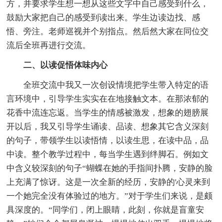
方，并要求学生想一想从这些文字中自己感受到什么，
鼓励大家把自己的感受到读出来。学生边读边找、感
悟、旁注。老师巡视并个别指点。然后然大家在同位交
流后全班再进行交流。
二、以读促悟体味内心
全班交流中我又一次创设情境把学生带入特定的语
言环境中，引导学生实实在在地接触文本。在那浓郁的
花香中流连忘返。当学生的情感被激发，想象的翅膀展
开以后，我又引导学生诵读、品读、想象其它含义深刻
的句子，带领学生以读悟情，以读生思，在读中品，品
中读。整个教学过程中，每当学生遇到绊脚石。例如文
中含义较深刻的句子“蝴蝶在她的手指间扑腾，安静的脸
上充满了惊讶。这是一次全新的经历，安静的'心灵来到
一个她完全没有体验过的地方。”对于学生们来说，是颇
具深度的。“同学们，闭上眼睛，此刻，你就是盲童安