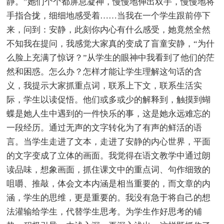
静。”她们个个都屏息凝神，慢慢地伸出双手，慢慢地将
手指合拢，细细地感受着……当我在一个学生跟前停下
来，问到：安静，此刻你内心有什么感受，她竟然全然
不知我在提问，我感觉大家真的变成了盲童安静，“为什
么脸上充满了惊讶？”从学生的眼神中我看到了他们的茫
然和困惑。怎么办？怎样才能让学生理解这句话的含
义，我提示大家抓重点词，联系上下文，联系生活实
际，学生以读促悟。他们或多或少的解释到，触摸到蝴
蝶是她人生中遇到的一件快乐的事，这是她永远难忘的
一段经历。通过无声的文字转化为了有声的鲜活的语
言。当学生走进了文本，走进了安静的内心世界，平面
的文字变成了立体的画面。我觉得在语文教学中通过朗
读品味，想象画面，抓住课文中的重点词、句作细致的
咀嚼、推敲，体会文本内涵是相当重要的，而文章的内
涵，学生的思维，更是重要的。我没有急于将自己的想
法灌输给学生，代替学生思考。为学生作好思考的铺