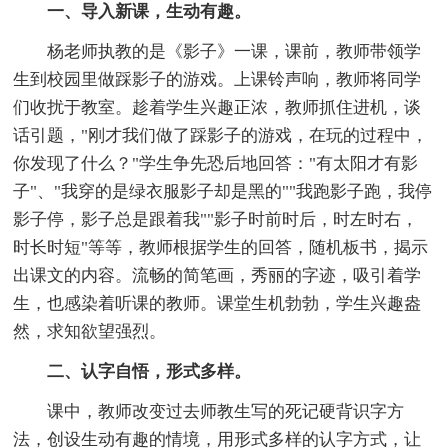
一、导入新课，生动有趣。
杨老师执教的是《影子》一课，课前，教师带领学
生到校园里做踩影子的游戏。上课铃声响，教师将同学
们收扰于教室。趁着学生兴趣正浓，教师抓住进机，谈
话引题，"刚才我们做了踩影子的游戏，在玩的过程中，
你发现了什么？"学生争先恐后地回答："有太阳才有影
子"、"我穿的是绿衣服影子却是黑的""我跑影子跑，我停
影子停，影子总是跟着我""影子时前时后，时左时右，
时长时短"等等，教师根据学生的回答，随机板书，揭示
出课文的内容。流畅的简笔画，秀丽的字迹，吸引着学
生，也感染着听课的教师。课堂生机勃勃，学生兴趣盎
然，求知欲望强烈。
二、认字自悟，形式多样。
课中，教师改变过去师教生写的死记硬背识字方
法，创设生动有趣的情境，用形式多样的认字方式，让