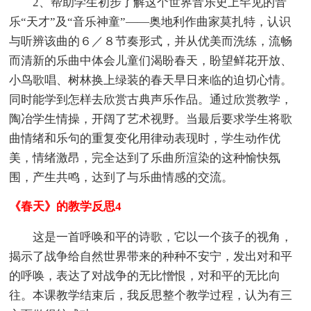
2、帮助学生初步了解这个世界音乐史上罕见的音
乐“天才”及“音乐神童”——奥地利作曲家莫扎特，认识
与听辨该曲的６／８节奏形式，并从优美而洗练，流畅
而清新的乐曲中体会儿童们渴盼春天，盼望鲜花开放、
小鸟歌唱、树林换上绿装的春天早日来临的迫切心情。
同时能学到怎样去欣赏古典声乐作品。通过欣赏教学，
陶冶学生情操，开阔了艺术视野。当最后要求学生将歌
曲情绪和乐句的重复变化用律动表现时，学生动作优
美，情绪激昂，完全达到了乐曲所渲染的这种愉快氛
围，产生共鸣，达到了与乐曲情感的交流。
《春天》的教学反思4
这是一首呼唤和平的诗歌，它以一个孩子的视角，
揭示了战争给自然世界带来的种种不安宁，发出对和平
的呼唤，表达了对战争的无比憎恨，对和平的无比向
往。本课教学结束后，我反思整个教学过程，认为有三