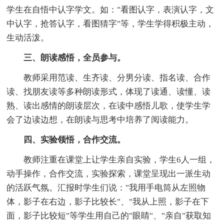
学生在自悟中认字学文。如："看图认字，表演认字，文
中认字，抢答认字，看图猜字"等，学生学得积极主动，
生动活泼。
三、朗读感悟，全员参与。
教师采用范读、生齐读、分男分读、指名读、合作
读、找朋友读等多种朗读形式，体现了读通、读懂、读
熟、读出感情的朗读层次，在读中感悟儿歌，使学生学
会了边读边想，在朗读与思考中培养了阅读能力。
四、实验领悟，合作交流。
教师注重在课堂上让学生亲自实验，学生6人一组，
动手操作，合作交流，实验探索，课堂呈现出一派生动
的活跃气氛。汇报时学生们说："我用手电筒从左照物
体，影子在右边，影子比较长"、"我从上照，影子在下
面，影子比较短"等学生用自己的"眼睛"、"亲自"获取知