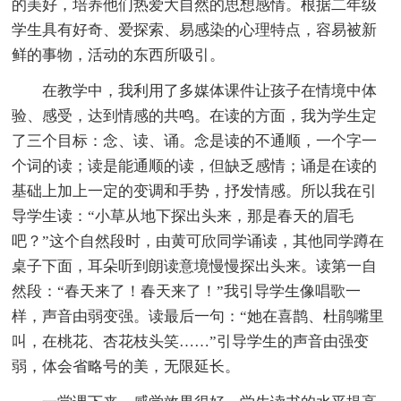
的美好，培养他们热爱大自然的思想感情。根据二年级
学生具有好奇、爱探索、易感染的心理特点，容易被新
鲜的事物，活动的东西所吸引。
在教学中，我利用了多媒体课件让孩子在情境中体
验、感受，达到情感的共鸣。在读的方面，我为学生定
了三个目标：念、读、诵。念是读的不通顺，一个字一
个词的读；读是能通顺的读，但缺乏感情；诵是在读的
基础上加上一定的变调和手势，抒发情感。所以我在引
导学生读：“小草从地下探出头来，那是春天的眉毛
吧？”这个自然段时，由黄可欣同学诵读，其他同学蹲在
桌子下面，耳朵听到朗读意境慢慢探出头来。读第一自
然段：“春天来了！春天来了！”我引导学生像唱歌一
样，声音由弱变强。读最后一句：“她在喜鹊、杜鹃嘴里
叫，在桃花、杏花枝头笑……”引导学生的声音由强变
弱，体会省略号的美，无限延长。