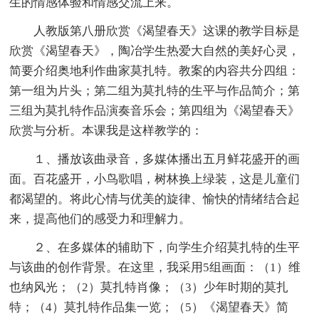
生的情感体验和情感交流上来。
人教版第八册欣赏《渴望春天》这课的教学目标是
欣赏《渴望春天》，陶冶学生热爱大自然的美好心灵，
简要介绍奥地利作曲家莫扎特。教案的内容共分四组：
第一组为片头；第二组为莫扎特的生平与作品简介；第
三组为莫扎特作品演奏音乐会；第四组为《渴望春天》
欣赏与分析。本课我是这样教学的：
１、播放该曲录音，多媒体播出五月鲜花盛开的画
面。百花盛开，小鸟歌唱，树林换上绿装，这是儿童们
都渴望的。将此心情与优美的旋律、愉快的情绪结合起
来，提高他们的感受力和理解力。
２、在多媒体的辅助下，向学生介绍莫扎特的生平
与该曲的创作背景。在这里，我采用5组画面：（1）维
也纳风光；（2）莫扎特肖像；（3）少年时期的莫扎
特；（4）莫扎特作品集一览；（5）《渴望春天》简