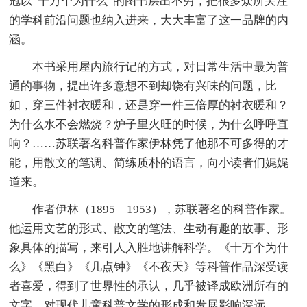
冠以“十万个为什么”的图书层出不穷，把很多众所关注
的学科前沿问题也纳入进来，大大丰富了这一品牌的内
涵。
本书采用屋内旅行记的方式，对日常生活中最为普
通的事物，提出许多意想不到却饶有兴味的问题，比
如，穿三件衬衣暖和，还是穿一件三倍厚的衬衣暖和？
为什么水不会燃烧？炉子里火旺的时候，为什么呼呼直
响？……苏联著名科普作家伊林凭了他那不可多得的才
能，用散文的笔调、简练质朴的语言，向小读者们娓娓
道来。
作者伊林（1895—1953），苏联著名的科普作家。
他运用文艺的形式、散文的笔法、生动有趣的故事、形
象具体的描写，来引人入胜地讲解科学。《十万个为什
么》《黑白》《几点钟》《不夜天》等科普作品深受读
者喜爱，得到了世界性的承认，几乎被译成欧洲所有的
文字。对现代儿童科普文学的形成和发展影响深远。