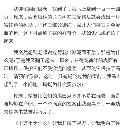
我连忙翻到目录，找到了，我马上翻到一百一十四
页，原来，西双版纳的龙血树在它受伤后就会流出一种
紫红色的树脂，把伤口部分染红，因此人们称它为会流
血的树。这下可点燃了我的好奇心，我如饥似渴的读了
起来。
我突然想到老师说过荷花出淤泥而不染，那是为什
么呢?于是我又翻了起来，原来，在荷花荷叶的表面有一
层蜡质，保护它们不受淤泥的侵袭，从而使它保持了高
洁、清丽的'形象。这时一只蜻蜓飞过我的窗前，我马上
想到了一个问题：蜻蜓为什么要点水?
原来，蜻蜓用它们的尾巴点水并不是在玩耍，而是
雌蜻蜓在产卵。一个个满意的答案让我很高兴，一会功
夫这本书就被我啃完了。
《十万个为什么》让我开阔了视野，让我明白了许