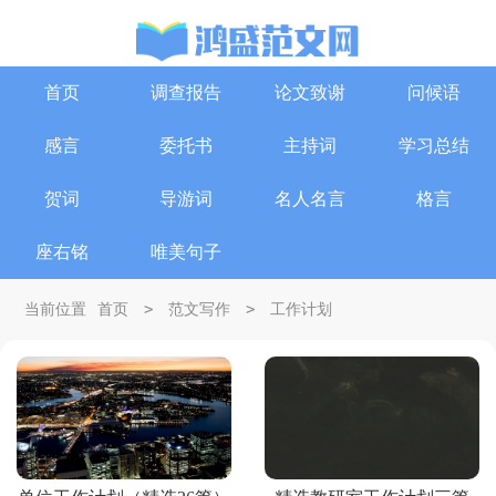
首页
调查报告
论文致谢
问候语
感言
委托书
主持词
学习总结
贺词
导游词
名人名言
格言
座右铭
唯美句子
>
>
当前位置
首页
范文写作
工作计划