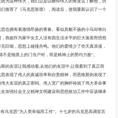
是因为这种伟大，我们总是以瞻仰伟人的角度去了解他，仿
我们推荐了《马克思靠谱》，阅读后，使我重新认识了一个
克思也拥有着激情昂扬的青春。看似其貌不扬的小马却将白
困，燕妮作为家中女主人没有因生活水平的巨大落差而愤然
事无巨细，思想上碰撞共鸣。他们的爱情少了些天真浪漫，
情不是物质上的门当户对，而是精神上的势均力敌”。
斯的友谊让我感动着,从他们的友谊中,让我看到了真正而
克思表现了伟人的真诚坦率和自责精神，而恩格斯则表现了
们伟大友谊的真正密码。伟人宽广的胸怀铸就了伟大革命事
天在加强社会主义精神文明建设和思想政治工作中应该继承
国有马克思“为人类幸福而工作”。十七岁的马克思高调宣言