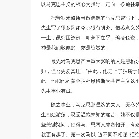
以马克思主义的核心为指导，走向一条通往幸
把普罗米修斯当做偶像的马克思曾写下“
先生写了很多到如今都很有研究、借鉴意义
一生，虽穷困潦倒，却毫不在乎。编者也说
神是我们敬佩的，亦是赞赏的。
最先对马克思产生重大影响的人是黑格尔
师，但吾更爱真理！”由此，他走上了独属于
此。他和他的黄金拍档恩格斯为共产主义这
先生事业有成。
除去事业，马克思那温婉的夫人，无私
生四处游荡，忍受温饱未知的痛苦。她不仅
些关键疑问，使得马、恩两人茅塞顿开。有
就更有趣了。第一次马以“道不同不相谋”拒