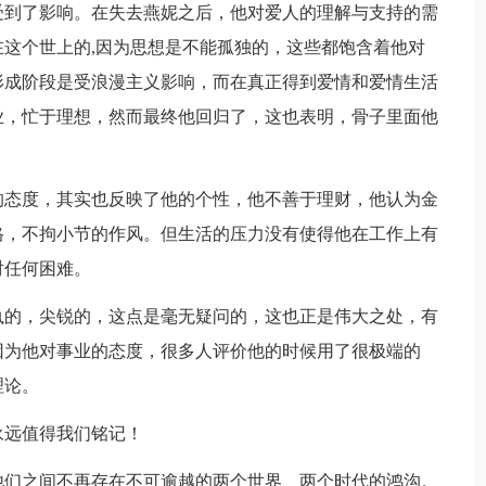
受到了影响。在失去燕妮之后，他对爱人的理解与支持的需
这个世上的,因为思想是不能孤独的，这些都饱含着他对
形成阶段是受浪漫主义影响，而在真正得到爱情和爱情生活
业，忙于理想，然而最终他回归了，这也表明，骨子里面他
的态度，其实也反映了他的个性，他不善于理财，他认为金
格，不拘小节的作风。但生活的压力没有使得他在工作上有
对任何困难。
执的，尖锐的，这点是毫无疑问的，这也正是伟大之处，有
因为他对事业的态度，很多人评价他的时候用了很极端的
理论。
永远值得我们铭记！
他们之间不再存在不可逾越的两个世界、两个时代的鸿沟。