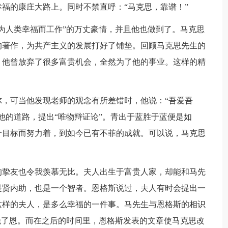
福的康庄大路上。同时不禁直呼：“马克思，靠谱！”
为人类幸福而工作”的万丈豪情，并且他也做到了。马克思
的著作，为共产主义的发展打好了铺垫。回顾马克思先生的
，他曾放弃了很多富贵机会，全然为了他的事业。这样的精
，可当他发现老师的观念有所差错时，他说：“吾爱吾
他的道路，提出“唯物辩证论”。青出于蓝胜于蓝便是如
个目标而努力着，到如今已有不菲的成就。可以说，马克思
的挚友也令我羡慕无比。夫人出生于富贵人家，却能和马先
是贤内助，也是一个智者。恩格斯说过，夫人有时会提出一
这样的夫人，是多么幸福的一件事。马先生与恩格斯的相识
绝了恩。而在之后的时间里，恩格斯发表的文章使马克思改