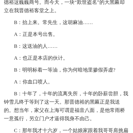
德裕这巍巍商号。而今天，一块“欺世盗名”的大黑匾却
立在我晋德裕客堂之上。
B：抬上来。常先生，这胡麻油……
A：正是本号出售。
B：这送油的人……
A：也正是本店的伙计。
B：明明标着一等油，你为何暗地里掺假弄虚?
A：你血口喷人。
B：十年了，十年的流离失所，十年的卧薪尝胆，我
钟雪儿终于等到了这一天。那晋德裕的黑匾正是我送
的。想当年，家父在上海可谓是福音八面，是他常雨桥
一意孤行，另立门户才逼得我身不由己。
C：那年我才十六岁，一个姑娘家跟着我哥哥肩挑扁