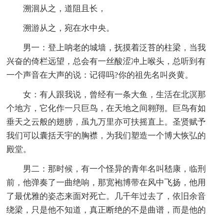
溯洄从之，道阻且长，
溯游从之，宛在水中央。
男一：登上呐老的城墙，抚摸着泛苔的柱梁，当我
兴奋的倚栏远望，总会有一丝酸涩冲上喉头，总听到有
一个声音在大声的说：记得吗?你的祖先名叫炎黄。
女：有人跟我说，曾经有一条大鱼，生活在北溟那
个地方，它化作一只巨鸟，在天地之间翱翔。巨鸟有如
垂天之云般的翅膀，虽九万里亦可扶摇直上。圣贤赋予
我们可以囊括天宇的胸襟，为我们塑造一个博大恢弘的
殿堂。
男二：那时候，有一个怪异的青年名叫嵇康，临刑
前，他弹奏了一曲绝响，那宽袍博带在风中飞扬，他用
了最优雅的姿态来面对死亡。几千年过去了，依旧余音
绕梁，只是他不知道，真正断绝的不是曲谱，而是他的