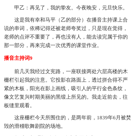
甲乙：再见了，我的挚友。今夜晚安，元旦快乐。
这是我有幸和马平（乙的部分）在播音主持课上合
说的串词，依稀记得还被老师夸奖过，只是现在觉得，
老师的点评不重要了，再也没有人，能去读完属于你的
那一部分，再来完成一次优秀的课堂作业。
播音主持词9
前几天我经过文宪路，一座联接两处六层高楼的木
栅栏引起我的注意。它投影在路面上，透过拼合得不严
紧的木板，阳光在影上画线，吸引人的平行金色条纹，
像文艺复兴时期美丽的黑缎上所见的。我走近前去，往
板缝里观看。
这座栅栏今天所围住的，是两年前，1839年6月被焚
毁的滑稽歌舞剧院的场地。