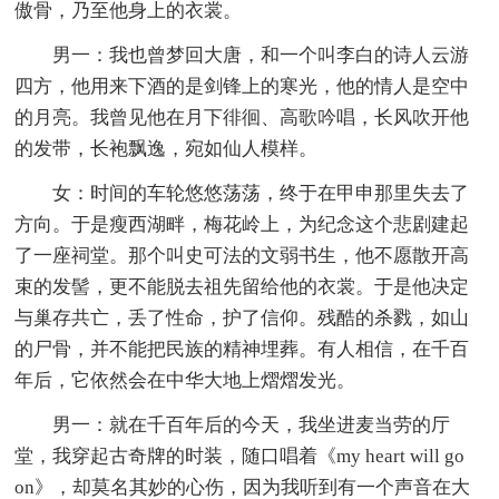
傲骨，乃至他身上的衣裳。
男一：我也曾梦回大唐，和一个叫李白的诗人云游
四方，他用来下酒的是剑锋上的寒光，他的情人是空中
的月亮。我曾见他在月下徘徊、高歌吟唱，长风吹开他
的发带，长袍飘逸，宛如仙人模样。
女：时间的车轮悠悠荡荡，终于在甲申那里失去了
方向。于是瘦西湖畔，梅花岭上，为纪念这个悲剧建起
了一座祠堂。那个叫史可法的文弱书生，他不愿散开高
束的发髻，更不能脱去祖先留给他的衣裳。于是他决定
与巢存共亡，丢了性命，护了信仰。残酷的杀戮，如山
的尸骨，并不能把民族的精神埋葬。有人相信，在千百
年后，它依然会在中华大地上熠熠发光。
男一：就在千百年后的今天，我坐进麦当劳的厅
堂，我穿起古奇牌的时装，随口唱着《my heart will go
on》，却莫名其妙的心伤，因为我听到有一个声音在大