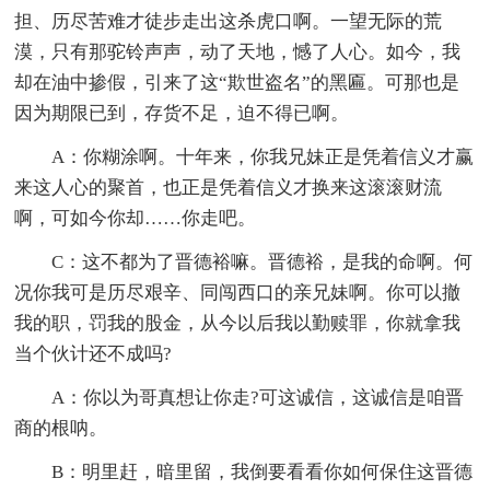
担、历尽苦难才徒步走出这杀虎口啊。一望无际的荒
漠，只有那驼铃声声，动了天地，憾了人心。如今，我
却在油中掺假，引来了这“欺世盗名”的黑匾。可那也是
因为期限已到，存货不足，迫不得已啊。
A：你糊涂啊。十年来，你我兄妹正是凭着信义才赢
来这人心的聚首，也正是凭着信义才换来这滚滚财流
啊，可如今你却……你走吧。
C：这不都为了晋德裕嘛。晋德裕，是我的命啊。何
况你我可是历尽艰辛、同闯西口的亲兄妹啊。你可以撤
我的职，罚我的股金，从今以后我以勤赎罪，你就拿我
当个伙计还不成吗?
A：你以为哥真想让你走?可这诚信，这诚信是咱晋
商的根呐。
B：明里赶，暗里留，我倒要看看你如何保住这晋德