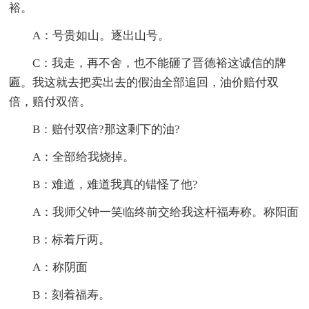
裕。
A：号贵如山。逐出山号。
C：我走，再不舍，也不能砸了晋德裕这诚信的牌
匾。我这就去把卖出去的假油全部追回，油价赔付双
倍，赔付双倍。
B：赔付双倍?那这剩下的油?
A：全部给我烧掉。
B：难道，难道我真的错怪了他?
A：我师父钟一笑临终前交给我这杆福寿称。称阳面
B：标着斤两。
A：称阴面
B：刻着福寿。