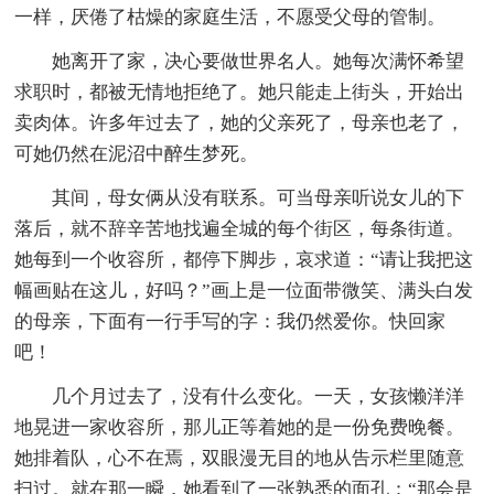
一样，厌倦了枯燥的家庭生活，不愿受父母的管制。
她离开了家，决心要做世界名人。她每次满怀希望
求职时，都被无情地拒绝了。她只能走上街头，开始出
卖肉体。许多年过去了，她的父亲死了，母亲也老了，
可她仍然在泥沼中醉生梦死。
其间，母女俩从没有联系。可当母亲听说女儿的下
落后，就不辞辛苦地找遍全城的每个街区，每条街道。
她每到一个收容所，都停下脚步，哀求道：“请让我把这
幅画贴在这儿，好吗？”画上是一位面带微笑、满头白发
的母亲，下面有一行手写的字：我仍然爱你。快回家
吧！
几个月过去了，没有什么变化。一天，女孩懒洋洋
地晃进一家收容所，那儿正等着她的是一份免费晚餐。
她排着队，心不在焉，双眼漫无目的地从告示栏里随意
扫过。就在那一瞬，她看到了一张熟悉的面孔：“那会是