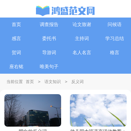
首页
调查报告
论文致谢
问候语
感言
委托书
主持词
学习总结
贺词
导游词
名人名言
格言
座右铭
唯美句子
>
>
当前位置
首页
语文知识
反义词