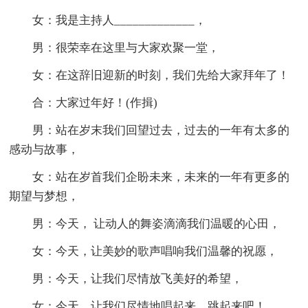
女：我是主持人_____________，
男：很荣幸在这里与大家欢聚一堂，
女：在这辞旧迎新的时刻，我们先给大家拜年了！
合：大家过年好！(作揖)
男：站在岁末我们回望过去，过去的一年有太多的
感动与故事，
女：站在岁首我们企盼未来，未来的一年有更多的
期望与梦想，
男：今天， 让动人的舞姿滴滴我们温暖的心田，
女：今天，让美妙的歌声唱响我们温馨的祝愿，
男：今天，让我们尽情放飞美好的希望，
女：今天，让我们尽情地唱起来，跳起来吧！