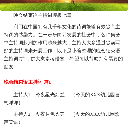
晚会结束语主持词模板七篇
利用在中国拥有几千年文化的诗词能够有效提高主
持词的感染力。在一步步向前发展的社会中，各种集会
中主持词起到的作用越来越大，主持人大多通过提前写
好的主持词来开展工作，以下是小编整理的晚会结束语
主持词7篇，供大家参考借鉴，希望可以帮助到有需要的
朋友。
晚会结束语主持词 篇1
主持人1：今夜星光灿烂； （今天的XXX幼儿园喜
气洋洋）
主持人2：今夜月色柔美； （今天的XXX幼儿园欢
声笑语）