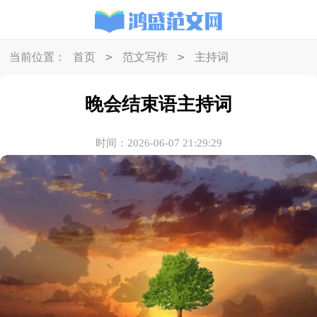
>
>
当前位置：
首页
范文写作
主持词
晚会结束语主持词
时间：2026-06-07 21:29:29