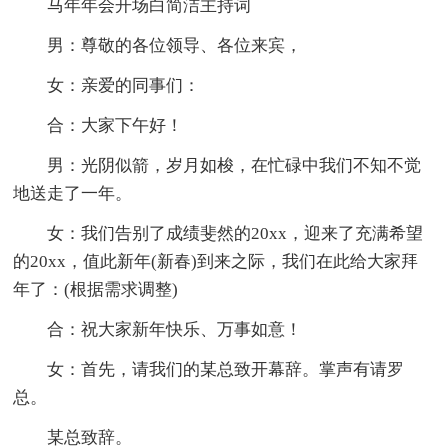
马年年会开场白简洁主持词
男：尊敬的各位领导、各位来宾，
女：亲爱的同事们：
合：大家下午好！
男：光阴似箭，岁月如梭，在忙碌中我们不知不觉
地送走了一年。
女：我们告别了成绩斐然的20xx，迎来了充满希望
的20xx，值此新年(新春)到来之际，我们在此给大家拜
年了：(根据需求调整)
合：祝大家新年快乐、万事如意！
女：首先，请我们的某总致开幕辞。掌声有请罗
总。
某总致辞。