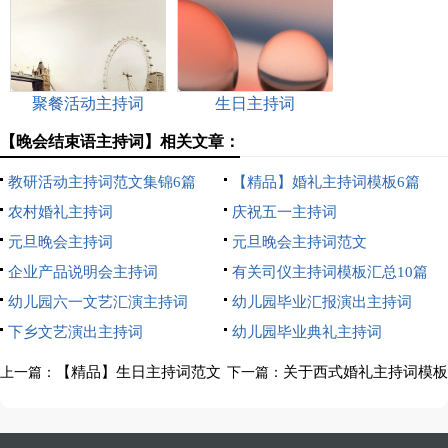
聚餐活动主持词
生日主持词
【晚会结束语主持词】相关文章：
教研活动主持词范文集锦6篇
【精品】婚礼主持词模板6篇
农村婚礼主持词
庆祝五一主持词
元旦晚会主持词
元旦晚会主持词范文
企业产品说明会主持词
有关司仪主持词模板汇总10篇
幼儿园六一文艺汇演主持词
幼儿园毕业汇报演出主持词
下乡文艺演出主持词
幼儿园毕业典礼主持词
【精品】生日主持词范文
关于西式婚礼主持词模板
上一篇：
下一篇：
集锦五篇
六篇