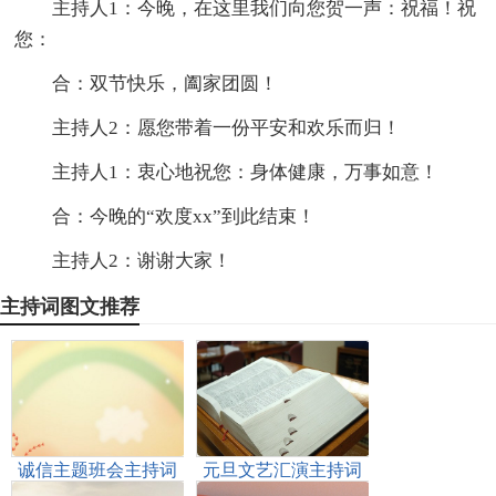
主持人1：今晚，在这里我们向您贺一声：祝福！祝
您：
合：双节快乐，阖家团圆！
主持人2：愿您带着一份平安和欢乐而归！
主持人1：衷心地祝您：身体健康，万事如意！
合：今晚的“欢度xx”到此结束！
主持人2：谢谢大家！
主持词图文推荐
诚信主题班会主持词
元旦文艺汇演主持词