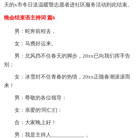
天的x市冬日送温暖暨志愿者进社区服务活动到此结束。
晚会结束语主持词 篇6
男：蛇奔前程去，
女：马携好运来。
男：北风挡不住春天的脚步，20xx已向我们挥手告
别；
女：冰雪封不住青春的热情，20xx正随春潮滚滚而
来！
男：尊敬的各位领导：
女：亲爱的'同仁们：
合：大家晚上好！
男：我是主持人____________，