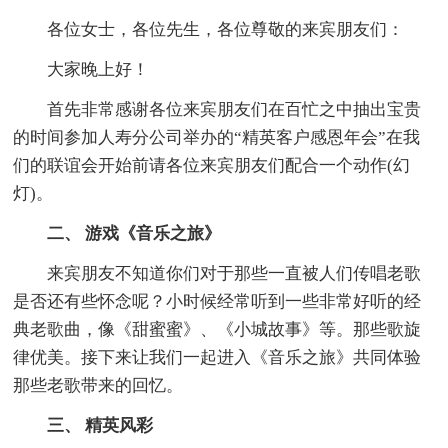
各位女士，各位先生，各位尊敬的来宾朋友们：
大家晚上好！
首先非常感谢各位来宾朋友们在百忙之中抽出宝贵
的时间参加人寿分公司举办的“精英客户感恩年会”在我
们的联谊会开始前请各位来宾朋友们配合一个动作(幻
灯)。
二、 游戏《音乐之旅》
来宾朋友不知道你们对于那些一直被人们传唱老歌
是否还有些怀念呢？小时候经常听到一些非常好听的经
典老歌曲，像《甜蜜蜜》、《小城故事》等。那些歌旋
律优美。接下来让我们一起进入《音乐之旅》共同体验
那些老歌带来的回忆。
三、 精英风彩