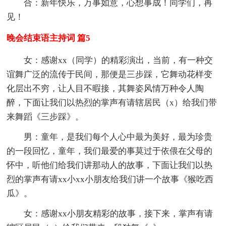
合：新年快乐，万事如意，心想事成！同学们，再
见！
晚会结束语主持词 篇5
女：感谢xx（同学）的精彩演出，当前，有一种交
谊舞广泛的流传于民间，那便是三步踩，它舞动花样变
化层出不穷，让人目不暇接，其舞姿风情万种令人陶
醉，下面让我们以热烈的掌声有请辖居民（x）给我们带
来舞蹈《三步踩》。
男：童年，是我们每个人心中最为美好，最为珍贵
的一段回忆，童年，我们最爱的事莫过于依偎在父母的
怀中，听他们给我们讲那动人的故事，下面让我们以热
烈的掌声有请xx小xx小朋友给我们讲一个故事《猴吃西
瓜》。
女：感谢xx小朋友精彩的故事，接下来，掌声有请