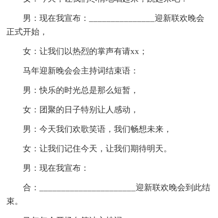
男：现在我宣布：_______________迎新联欢晚会
正式开始，
女：让我们以热烈的掌声有请xx；
马年迎新晚会会主持词结束语：
男：快乐的时光总是那么短暂，
女：团聚的日子特别让人感动，
男：今天我们欢歌笑语，我们畅想未来，
女：让我们记住今天，让我们期待明天。
男：现在我宣布：
合：______________________迎新联欢晚会到此结
束。