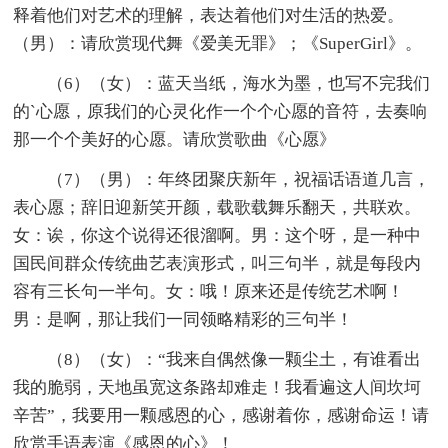
释着他们对艺术的理解，表达着他们对生活的热爱。
（男）：请欣赏现代舞《爱美无罪》；《SuperGirl》。
（6）（女）：蓝天当纸，海水为墨，也写不完我们
的`心愿，原我们的心灵化作一个个心愿的音符，去奏响
那一个个美好的心愿。请欣赏歌曲《心愿》
（7）（男）：年终团聚庆新年，祝福话语道几言，
表心愿；辞旧迎新笑开颜，载歌载舞乐翻天，共联欢。
女：诶，你这个说得还很溜啊。男：这个呀，是一种中
国民间群众传统曲艺表演形式，叫三句半，就是每段内
容有三长句一半句。女：哦！原来还是传统艺术啊！
男：是啊，那让我们一同领略精彩的三句半！
（8）（女）：“我来自偶然像一颗尘土，有谁看出
我的脆弱，天地虽宽这条路却难走！我看遍这人间坎坷
辛苦”，我要用一颗感恩的心，感谢着你，感谢命运！请
欣赏手语表演《感恩的心》！