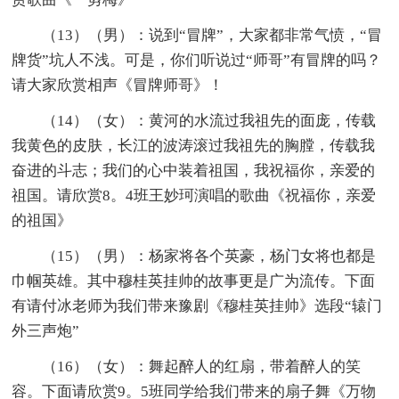
（13）（男）：说到“冒牌”，大家都非常气愤，“冒
牌货”坑人不浅。可是，你们听说过“师哥”有冒牌的吗？
请大家欣赏相声《冒牌师哥》！
（14）（女）：黄河的水流过我祖先的面庞，传载
我黄色的皮肤，长江的波涛滚过我祖先的胸膛，传载我
奋进的斗志；我们的心中装着祖国，我祝福你，亲爱的
祖国。请欣赏8。4班王妙珂演唱的歌曲《祝福你，亲爱
的祖国》
（15）（男）：杨家将各个英豪，杨门女将也都是
巾帼英雄。其中穆桂英挂帅的故事更是广为流传。下面
有请付冰老师为我们带来豫剧《穆桂英挂帅》选段“辕门
外三声炮”
（16）（女）：舞起醉人的红扇，带着醉人的笑
容。下面请欣赏9。5班同学给我们带来的扇子舞《万物