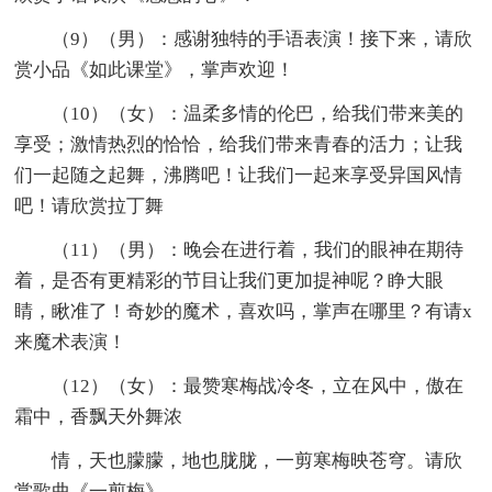
（9）（男）：感谢独特的手语表演！接下来，请欣
赏小品《如此课堂》，掌声欢迎！
（10）（女）：温柔多情的伦巴，给我们带来美的
享受；激情热烈的恰恰，给我们带来青春的活力；让我
们一起随之起舞，沸腾吧！让我们一起来享受异国风情
吧！请欣赏拉丁舞
（11）（男）：晚会在进行着，我们的眼神在期待
着，是否有更精彩的节目让我们更加提神呢？睁大眼
睛，瞅准了！奇妙的魔术，喜欢吗，掌声在哪里？有请x
来魔术表演！
（12）（女）：最赞寒梅战冷冬，立在风中，傲在
霜中，香飘天外舞浓
情，天也朦朦，地也胧胧，一剪寒梅映苍穹。请欣
赏歌曲《一剪梅》